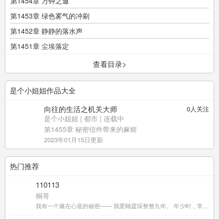
第1454章 万钟之邀
第1453章 绿色雾气的冲刷
第1452章 静静的落水声
第1451章 尘埃落定
查看目录>
是个小姐姐作品大全
向往的生活之机关大师
0
人关注
是个小姐姐
|
都市
| 连载中
第1455章 秘密信件带来的麻烦
2023年01月15日更新
热门推荐
110113
桐哥
我有一个藏在心底的秘密—— 我爱顾霆琛整整九年。 年少时，常尾随