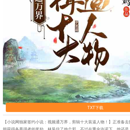
TXT下载
【小说网独家签约小说：视频通万界，剪辑十大装逼人物！】正准备去
能获得各界强者的奖励。林风信了他个邪，不过在重金许诺下，他还是上