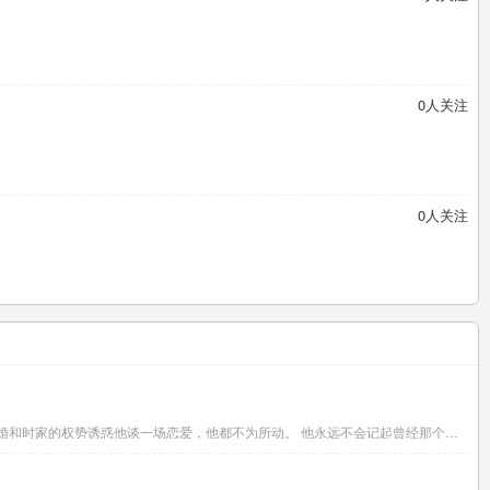
0
人关注
0
人关注
离婚和时家的权势诱惑他谈一场恋爱，他都不为所动。 他永远不会记起曾经那个忐忑