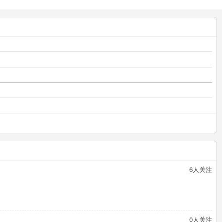
6
人关注
0
人关注