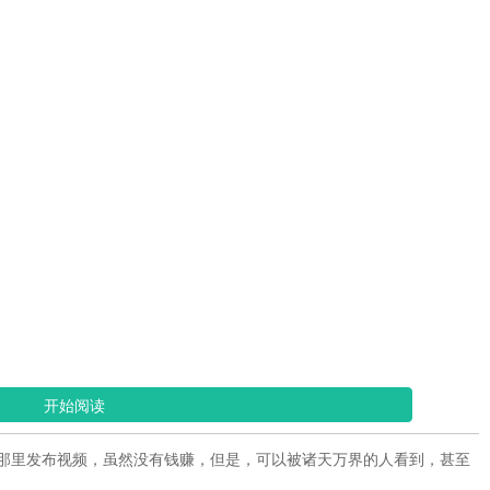
开始阅读
那里发布视频，虽然没有钱赚，但是，可以被诸天万界的人看到，甚至