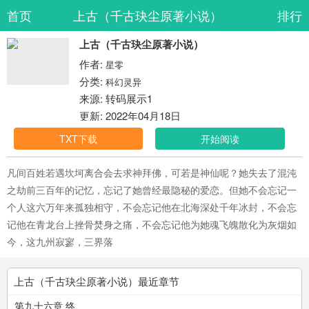
首页
上古（千古玦尘原著小说）
排行
上古（千古玦尘原著小说）
作者:
星零
分类:
科幻灵异
来源: 转码展示1
更新: 2022年04月18日
TXT下载
开始阅读
凡间百姓若遇坎坷离合会去求神拜佛，可若是神仙呢？她失去了混沌
之劫前三百年的记忆，忘记了她曾经最隐秘的爱恋。但她不会忘记一
个人这六万年来孤独相守，不会忘记他在北海深处千年冰封，不会忘
记他在青龙台上挫骨焚身之痛，不会忘记他为她魂飞魄散化为灰烟如
今，这九州寂寥，三界落
上古（千古玦尘原著小说）最近章节
第九十六章 终