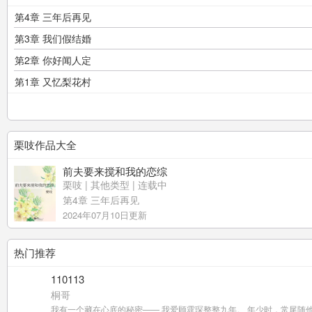
第4章 三年后再见
第3章 我们假结婚
第2章 你好闻人定
第1章 又忆梨花村
栗吱作品大全
前夫要来搅和我的恋综
栗吱
|
其他类型
| 连载中
第4章 三年后再见
2024年07月10日更新
热门推荐
110113
桐哥
我有一个藏在心底的秘密—— 我爱顾霆琛整整九年。 年少时，常尾随