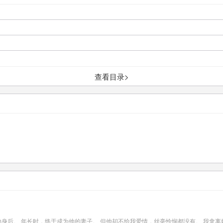
查看目录>
他身后。 年长时，终于成为他的妻子。 但他却不给我爱情，丝毫怜悯都没有。 我拿