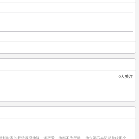
0
人关注
离婚和时家的权势诱惑他谈一场恋爱，他都不为所动。 他永远不会记起曾经那个忐忑