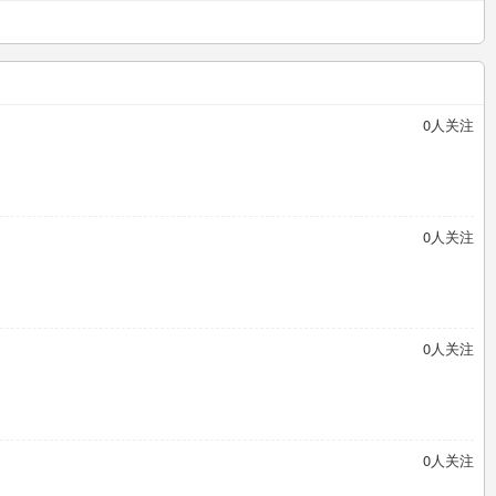
0
人关注
0
人关注
0
人关注
0
人关注