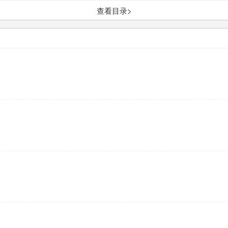
查看目录>