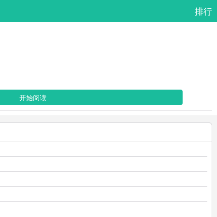
排行
开始阅读