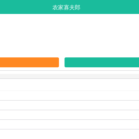
农家寡夫郎