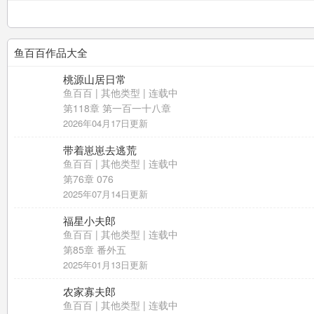
鱼百百作品大全
桃源山居日常
鱼百百
|
其他类型
| 连载中
第118章 第一百一十八章
2026年04月17日更新
带着崽崽去逃荒
鱼百百
|
其他类型
| 连载中
第76章 076
2025年07月14日更新
福星小夫郎
鱼百百
|
其他类型
| 连载中
第85章 番外五
2025年01月13日更新
农家寡夫郎
鱼百百
|
其他类型
| 连载中