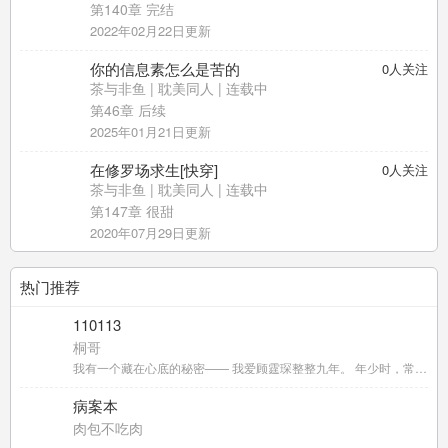
第140章 完结
2022年02月22日更新
你的信息素怎么是苦的
0
人关注
茶与非鱼
|
耽美同人
| 连载中
第46章 后续
2025年01月21日更新
在修罗场求生[快穿]
0
人关注
茶与非鱼
|
耽美同人
| 连载中
第147章 很甜
2020年07月29日更新
热门推荐
110113
桐哥
我有一个藏在心底的秘密—— 我爱顾霆琛整整九年。 年少时，常尾随
病案本
肉包不吃肉