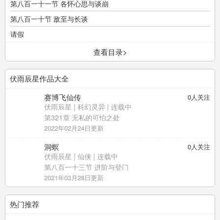
第八百一十一节 各怀心思与谈崩
第八百一十节 敌至与长谈
请假
查看目录>
伏雨辰星作品大全
赛博飞仙传
0
人关注
伏雨辰星
|
科幻灵异
| 连载中
第321章 无私的可怕之处
2022年02月24日更新
洞螟
0
人关注
伏雨辰星
|
仙侠
| 连载中
第八百一十三节 进阶与登门
2021年03月28日更新
热门推荐