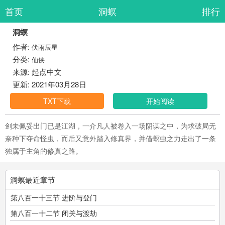
首页
洞螟
排行
洞螟
作者:
伏雨辰星
分类:
仙侠
来源: 起点中文
更新: 2021年03月28日
TXT下载
开始阅读
剑未佩妥出门已是江湖，一介凡人被卷入一场阴谋之中，为求破局无
奈种下夺命怪虫，而后又意外踏入修真界，并借螟虫之力走出了一条
独属于主角的修真之路。
洞螟最近章节
第八百一十三节 进阶与登门
第八百一十二节 闭关与渡劫