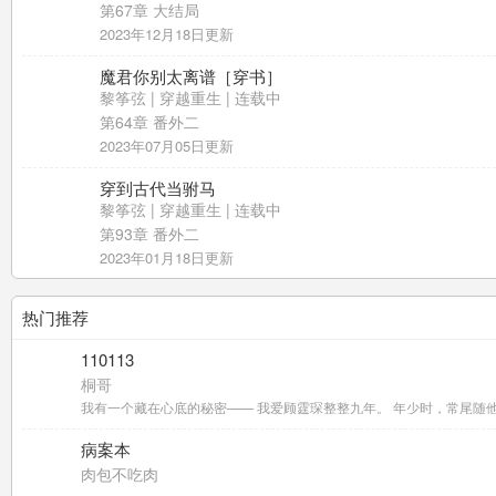
第67章 大结局
2023年12月18日更新
魔君你别太离谱［穿书］
黎筝弦
|
穿越重生
| 连载中
第64章 番外二
2023年07月05日更新
穿到古代当驸马
黎筝弦
|
穿越重生
| 连载中
第93章 番外二
2023年01月18日更新
热门推荐
110113
桐哥
我有一个藏在心底的秘密—— 我爱顾霆琛整整九年。 年少时，常尾随
病案本
肉包不吃肉