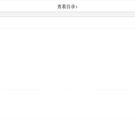
查看目录>