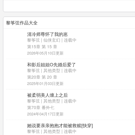
黎筝弦作品大全
清冷师尊怀了我的崽
黎筝弦
|
仙侠玄幻
| 连载中
第15章 第 15 章
2026年05月10日更新
和影后姐姐O先婚后爱了
黎筝弦
|
其他类型
| 连载中
第20章 第 20 章
2025年01月03日更新
被柔弱美人缠上之后
黎筝弦
|
其他类型
| 连载中
第70章 番外七
2024年04月17日更新
她说要亲亲抱抱才能被救赎[快穿]
黎筝弦
|
其他类型
| 连载中