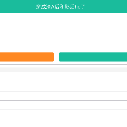
穿成渣A后和影后he了