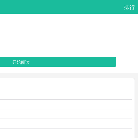
排行
开始阅读