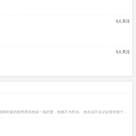
0
人关注
0
人关注
离婚和时家的权势诱惑他谈一场恋爱，他都不为所动。 他永远不会记起曾经那个忐忑