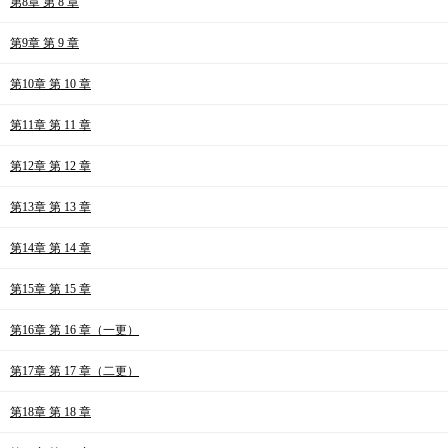
第8章 第 8 章
第9章 第 9 章
第10章 第 10 章
第11章 第 11 章
第12章 第 12 章
第13章 第 13 章
第14章 第 14 章
第15章 第 15 章
第16章 第 16 章（一更）
第17章 第 17 章（二更）
第18章 第 18 章