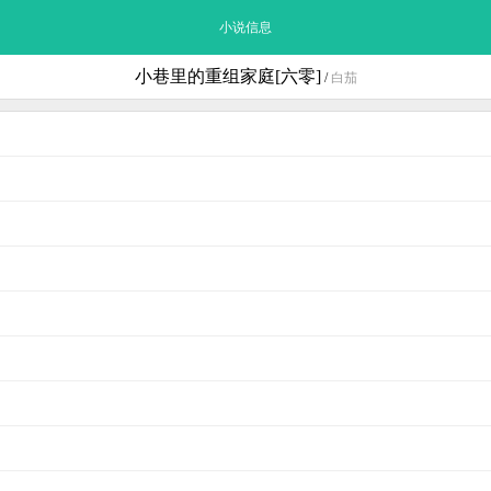
小说信息
小巷里的重组家庭[六零]
/
白茄