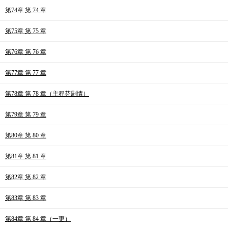
第74章 第 74 章
第75章 第 75 章
第76章 第 76 章
第77章 第 77 章
第78章 第 78 章（主程芬剧情）
第79章 第 79 章
第80章 第 80 章
第81章 第 81 章
第82章 第 82 章
第83章 第 83 章
第84章 第 84 章（一更）