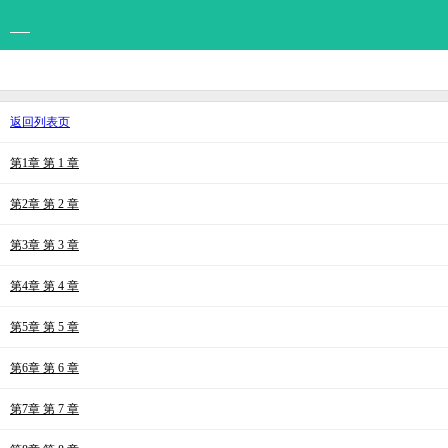
返回列表页
第1章 第 1 章
第2章 第 2 章
第3章 第 3 章
第4章 第 4 章
第5章 第 5 章
第6章 第 6 章
第7章 第 7 章