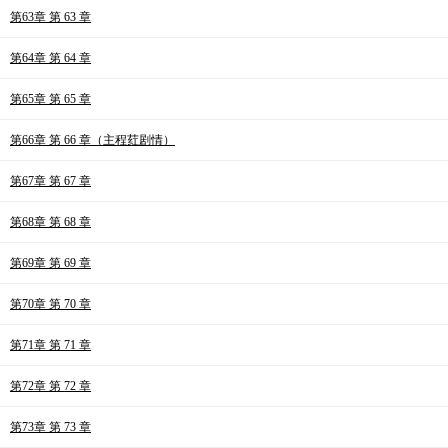
第63章 第 63 章
第64章 第 64 章
第65章 第 65 章
第66章 第 66 章（主程荭剧情）
第67章 第 67 章
第68章 第 68 章
第69章 第 69 章
第70章 第 70 章
第71章 第 71 章
第72章 第 72 章
第73章 第 73 章