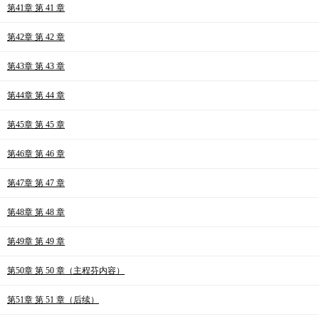
第41章 第 41 章
第42章 第 42 章
第43章 第 43 章
第44章 第 44 章
第45章 第 45 章
第46章 第 46 章
第47章 第 47 章
第48章 第 48 章
第49章 第 49 章
第50章 第 50 章（主程芬内容）
第51章 第 51 章（后续）