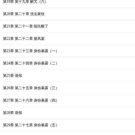
第19章 第十九章 解咒（六）
第20章 第二十章 洗去家纹
第21章 第二十一章 陆玖醒了
第22章 第二十二章 接风宴
第23章 第二十三章 身份暴露（一）
第24章 第二十四章 身份暴露（二）
第25章 请假
第26章 第二十五章 身份暴露（三）
第27章 第二十六章 身份暴露（四）
第28章 请假
第29章 第二十七章 身份暴露（五）