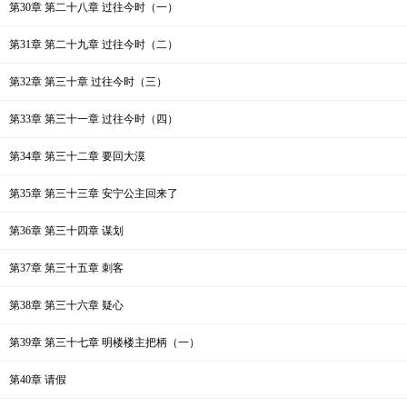
第30章 第二十八章 过往今时（一）
第31章 第二十九章 过往今时（二）
第32章 第三十章 过往今时（三）
第33章 第三十一章 过往今时（四）
第34章 第三十二章 要回大漠
第35章 第三十三章 安宁公主回来了
第36章 第三十四章 谋划
第37章 第三十五章 刺客
第38章 第三十六章 疑心
第39章 第三十七章 明楼楼主把柄（一）
第40章 请假