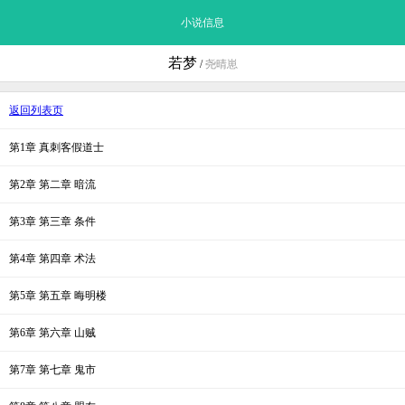
小说信息
若梦
/
尧晴崽
返回列表页
第1章 真刺客假道士
第2章 第二章 暗流
第3章 第三章 条件
第4章 第四章 术法
第5章 第五章 晦明楼
第6章 第六章 山贼
第7章 第七章 鬼市