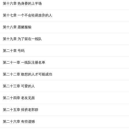
第十六章 热身赛的上半场
第十七章 一个不会轻易放弃的人
第十八章 愿赌服输
第十九章 为了留在一线队
第二十章 号码
第二十一章 一线队注册名单
第二十二章 敢想的人才可能成功
第二十三章 可爱的人
第二十四章 老友见面
第二十五章 排挤老郭群
第二十六章 有些遗憾