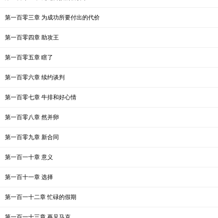
第一百零三章 为成功所要付出的代价
第一百零四章 助攻王
第一百零五章 瞎了
第一百零六章 续约谈判
第一百零七章 牛排和好心情
第一百零八章 然并卵
第一百零九章 新合同
第一百一十章 意义
第一百十一章 选择
第一百一十二章 忙碌的假期
第一百一十三章 再见马克