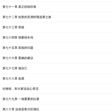
第七十一章 真正的组织者
第七十二章 短暂的亚洲杯预选赛之旅
第七十三章 双核
第七十四章 我要练长传
第七十五章 双核的问题
第七十六章 委婉的建议
第七十七章 做自己
第七十八章 改观
封推啦，和大家说说心里话
第七十九章 一场重要的比赛
第八十章 这就是鲁尔区德比