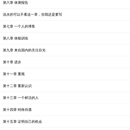
第六章 体测报告
说水的可以不看这一章，但我还是要写
第七章 一个人的博客
第八章 体能训练
第九章 来自国内的关注目光
第十章 进步
第十一章 重视
第十二章 重新认识
第十三章 一个鲜活的人
第十四章 特殊待遇
第十五章 证明自己的机会