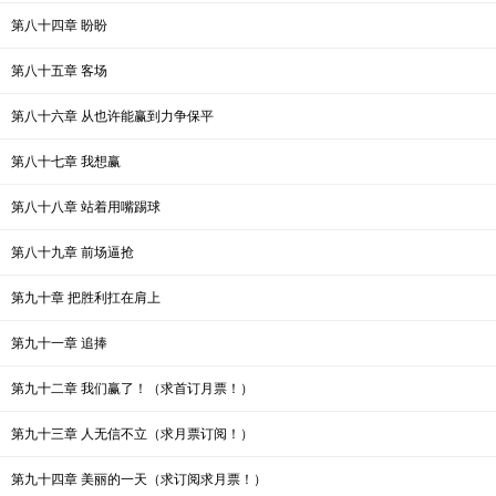
第八十四章 盼盼
第八十五章 客场
第八十六章 从也许能赢到力争保平
第八十七章 我想赢
第八十八章 站着用嘴踢球
第八十九章 前场逼抢
第九十章 把胜利扛在肩上
第九十一章 追捧
第九十二章 我们赢了！（求首订月票！）
第九十三章 人无信不立（求月票订阅！）
第九十四章 美丽的一天（求订阅求月票！）