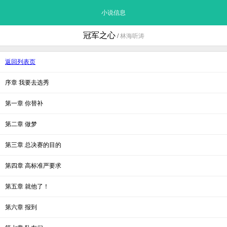
小说信息
冠军之心
/
林海听涛
返回列表页
序章 我要去选秀
第一章 你替补
第二章 做梦
第三章 总决赛的目的
第四章 高标准严要求
第五章 就他了！
第六章 报到