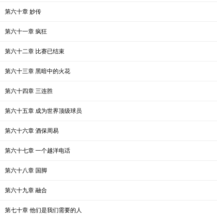
第六十章 妙传
第六十一章 疯狂
第六十二章 比赛已结束
第六十三章 黑暗中的火花
第六十四章 三连胜
第六十五章 成为世界顶级球员
第六十六章 酒保周易
第六十七章 一个越洋电话
第六十八章 国脚
第六十九章 融合
第七十章 他们是我们需要的人