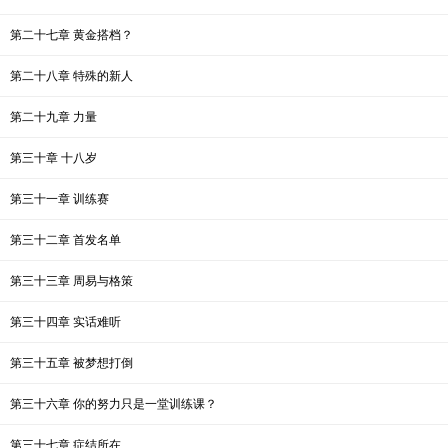
第二十七章 黄金搭档？
第二十八章 特殊的新人
第二十九章 力量
第三十章 十八岁
第三十一章 训练赛
第三十二章 首发名单
第三十三章 周易与格策
第三十四章 实话难听
第三十五章 被梦想打倒
第三十六章 你的努力只是一堂训练课？
第三十七章 症结所在