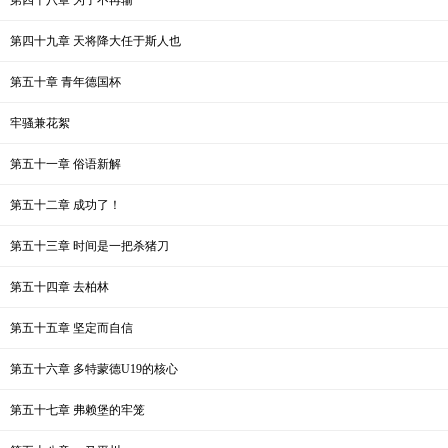
第四十八章 为了不再输
第四十九章 天将降大任于斯人也
第五十章 青年德国杯
牢骚兼花絮
第五十一章 俗语新解
第五十二章 成功了！
第五十三章 时间是一把杀猪刀
第五十四章 去柏林
第五十五章 坚定而自信
第五十六章 多特蒙德U19的核心
第五十七章 弗赖堡的牢笼