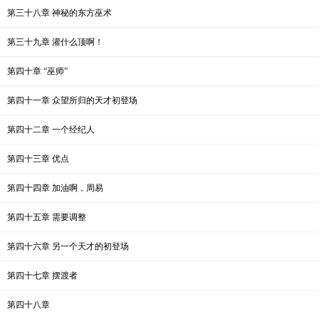
第三十八章 神秘的东方巫术
第三十九章 灌什么顶啊！
第四十章 “巫师”
第四十一章 众望所归的天才初登场
第四十二章 一个经纪人
第四十三章 优点
第四十四章 加油啊，周易
第四十五章 需要调整
第四十六章 另一个天才的初登场
第四十七章 摆渡者
第四十八章