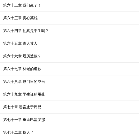
第六十二章 我们赢了！
第六十三章 真心英雄
第六十四章 他真是学生吗？
第六十五章 奇人其人
第六十六章 履历造假？
第六十七章 林老的道歉
第六十八章 球门里的空当
第六十九章 学生证的用处
第七十章 谣言止于周易
第七十一章 重返巴塞罗那
第七十二章 换人了