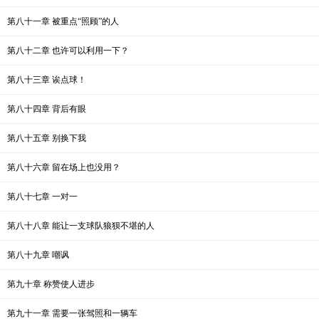
第八十一章 被重点“照顾”的人
第八十二章 也许可以利用一下？
第八十三章 诶点球！
第八十四章 背后有眼
第八十五章 别换下我
第八十六章 留在场上也没用？
第八十七章 一对一
第八十八章 能让一支球队狼狈不堪的人
第八十九章 嘲讽
第九十章 称赞使人进步
第九十一章 需要一张驾照和一辆车