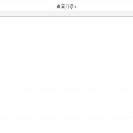
查看目录>