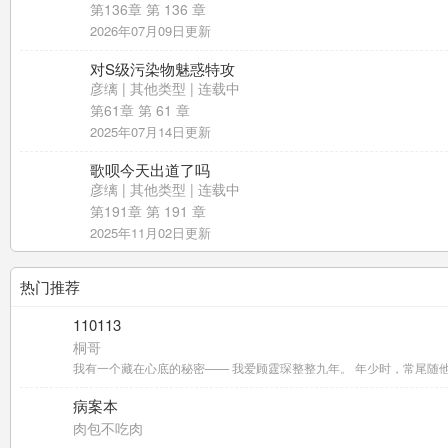
第136章 第 136 章
2026年07月09日更新
对S级污染物魅惑特攻
彦缡
|
其他类型
| 连载中
第61章 第 61 章
2025年07月14日更新
歌呗今天出道了吗
彦缡
|
其他类型
| 连载中
第191章 第 191 章
2025年11月02日更新
热门推荐
110113
桐哥
我有一个藏在心底的秘密—— 我爱顾霆琛整整九年。 年少时，常尾随
病案本
肉包不吃肉