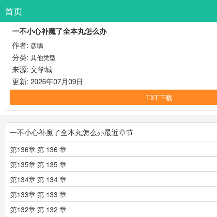
首页
一不小心补魔了全本丸怎么办
作者:
彦缡
分类:
其他类型
来源: 文学城
更新: 2026年07月09日
TXT下载
一不小心补魔了全本丸怎么办最近章节
第136章 第 136 章
第135章 第 135 章
第134章 第 134 章
第133章 第 133 章
第132章 第 132 章